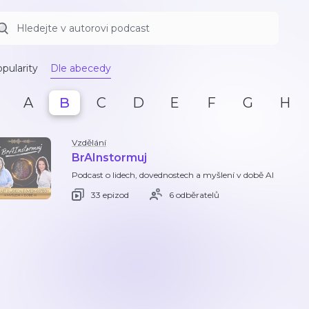
pularity
Dle abecedy
A
B
C
D
E
F
G
H
Vzdělání
BrAInstormuj
Podcast o lidech, dovednostech a myšlení v době AI
33 epizod
6 odběratelů