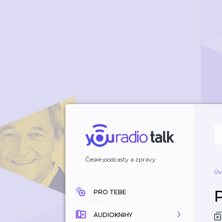
České podcasty a zprávy
Úv
PRO TEBE
AUDIOKNIHY