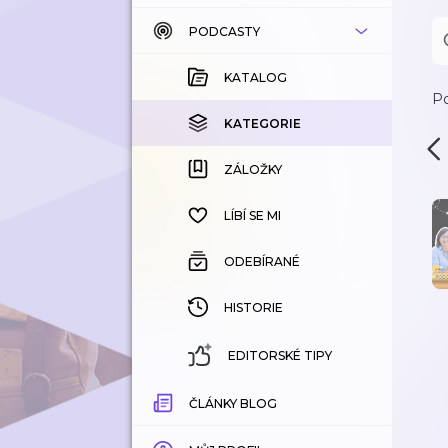
PODCASTY
KATALOG
KOUPENÉ
KATALOG
Po
KATEGORIE
KATEGORIE
ZÁLOŽKY
ZÁLOŽKY
HISTORIE
LÍBÍ SE MI
ODEBÍRANÉ
HISTORIE
EDITORSKÉ TIPY
ČLÁNKY BLOG