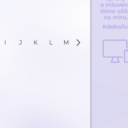
I
J
K
L
M
N
O
P