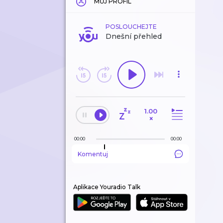
MŮJ PROFIL
POSLOUCHEJTE
Dnešní přehled
1.00
×
00:00
00:00
Komentuj
Aplikace Youradio Talk