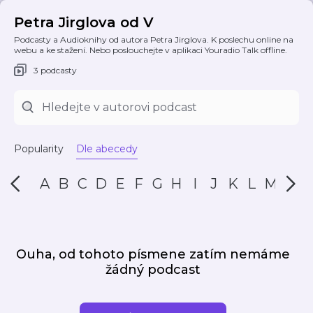
Petra Jirglova od V
Podcasty a Audioknihy od autora Petra Jirglova. K poslechu online na
webu a ke stažení. Nebo poslouchejte v aplikaci Youradio Talk offline.
3 podcasty
Popularity
Dle abecedy
A
B
C
D
E
F
G
H
I
J
K
L
M
N
Ouha, od tohoto písmene zatím nemáme
žádný podcast