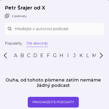
Petr Šrajer od X
2 podcasty
Popularity
Dle abecedy
A
B
C
D
E
F
G
H
I
J
K
L
M
N
Ouha, od tohoto písmene zatím nemáme
žádný podcast
PROCHÁZEJTE PODCASTY