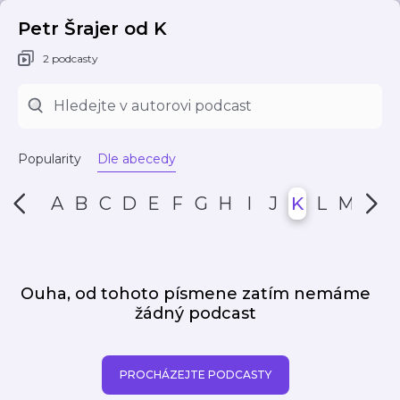
Petr Šrajer od K
2 podcasty
Popularity
Dle abecedy
A
B
C
D
E
F
G
H
I
J
K
L
M
N
Ouha, od tohoto písmene zatím nemáme
žádný podcast
PROCHÁZEJTE PODCASTY