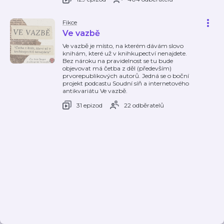
Fikce
Ve vazbě
Ve vazbě je místo, na kterém dávám slovo
knihám, které už v knihkupectví nenajdete.
Bez nároku na pravidelnost se tu bude
objevovat má četba z děl (především)
prvorepublikových autorů. Jedná se o boční
projekt podcastu Soudní síň a internetového
antikvariátu Ve vazbě.
31 epizod
22 odběratelů