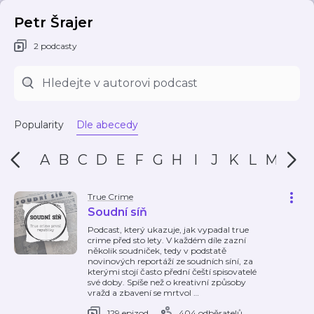
Petr Šrajer
2 podcasty
Popularity
Dle abecedy
A
B
C
D
E
F
G
H
I
J
K
L
M
N
True Crime
Soudní síň
Podcast, který ukazuje, jak vypadal true
crime před sto lety. V každém díle zazní
několik soudniček, tedy v podstatě
novinových reportáží ze soudních síní, za
kterými stojí často přední čeští spisovatelé
své doby. Spíše než o kreativní způsoby
vražd a zbavení se mrtvol
…
129 epizod
404 odběratelů