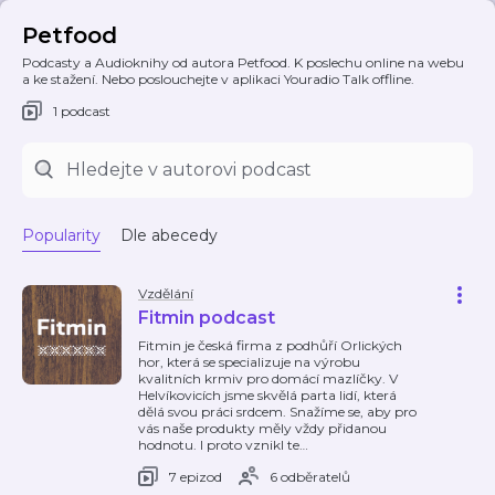
Petfood
Podcasty a Audioknihy od autora Petfood. K poslechu online na webu
a ke stažení. Nebo poslouchejte v aplikaci Youradio Talk offline.
1 podcast
Popularity
Dle abecedy
Vzdělání
Fitmin podcast
Fitmin je česká firma z podhůří Orlických
hor, která se specializuje na výrobu
kvalitních krmiv pro domácí mazlíčky. V
Helvíkovicích jsme skvělá parta lidí, která
dělá svou práci srdcem. Snažíme se, aby pro
vás naše produkty měly vždy přidanou
hodnotu. I proto vznikl te
…
7 epizod
6 odběratelů