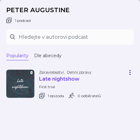
PETER AUGUSTINE
1 podcast
Popularity
Dle abecedy
Zpravodajství
,
Denní zprávy
Late nightshow
First trial
1 epizoda
0 odběratelů