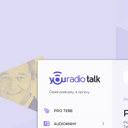
České podcasty a zprávy
Úv
PRO TEBE
Po
AUDIOKNIHY
Tal