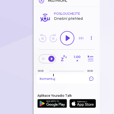
MŮJ PROFIL
POSLOUCHEJTE
Dnešní přehled
1.00
×
00:00
00:00
Komentuj
Aplikace Youradio Talk