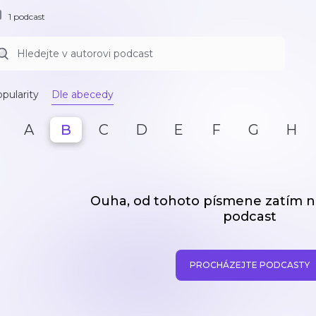
1 podcast
pularity
Dle abecedy
A
B
C
D
E
F
G
H
Ouha, od tohoto písmene zatím
podcast
PROCHÁZEJTE PODCASTY