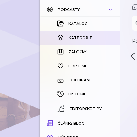
PODCASTY
KATALOG
KOUPENÉ
KATALOG
KATEGORIE
KATEGORIE
Po
ZÁLOŽKY
ZÁLOŽKY
HISTORIE
LÍBÍ SE MI
ODEBÍRANÉ
HISTORIE
EDITORSKÉ TIPY
ČLÁNKY BLOG