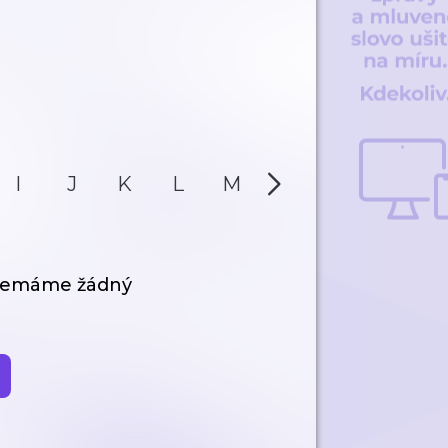
I
J
K
L
M
N
O
P
 nemáme žádný