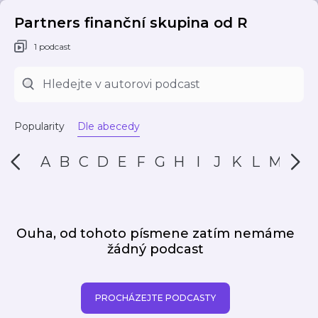
Partners finanční skupina od R
1 podcast
Popularity
Dle abecedy
A
B
C
D
E
F
G
H
I
J
K
L
M
N
Ouha, od tohoto písmene zatím nemáme
žádný podcast
PROCHÁZEJTE PODCASTY