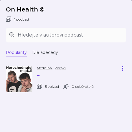
On Health ©
1 podcast
Popularity
Dle abecedy
Medicína
,
Zdraví
...
5 epizod
0 odběratelů