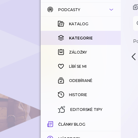
PODCASTY
KATALOG
KOUPENÉ
KATALOG
KATEGORIE
KATEGORIE
Po
ZÁLOŽKY
ZÁLOŽKY
HISTORIE
LÍBÍ SE MI
ODEBÍRANÉ
HISTORIE
EDITORSKÉ TIPY
ČLÁNKY BLOG