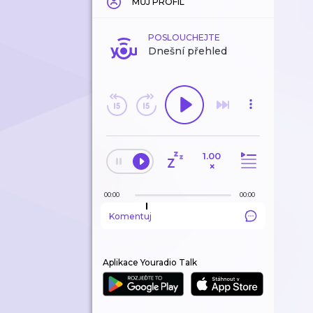
MŮJ PROFIL
POSLOUCHEJTE
Dnešní přehled
1.00
×
00:00
00:00
Komentuj
Aplikace Youradio Talk