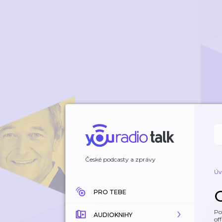
České podcasty a zprávy
Úv
PRO TEBE
Po
AUDIOKNIHY
off