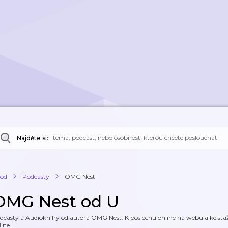
Najděte si:
od
Podcasty
OMG Nest
OMG Nest od U
dcasty a Audioknihy od autora OMG Nest. K poslechu online na webu a ke staže
line.