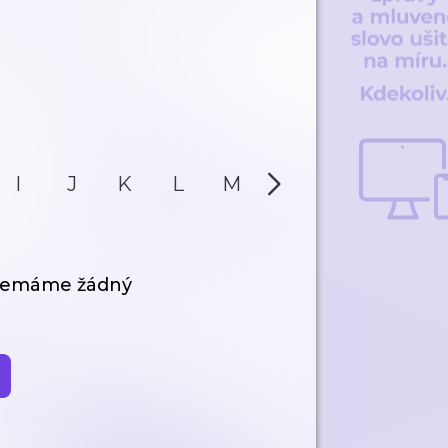
I
J
K
L
M
N
O
P
 nemáme žádný