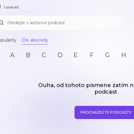
1 podcast
pularity
Dle abecedy
A
B
C
D
E
F
G
H
Ouha, od tohoto písmene zatím
podcast
PROCHÁZEJTE PODCASTY