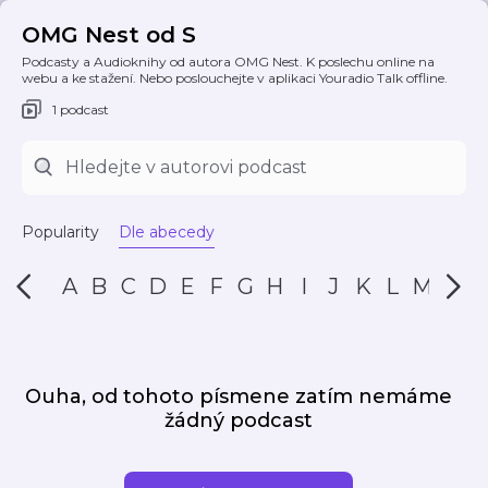
OMG Nest od S
Podcasty a Audioknihy od autora OMG Nest. K poslechu online na
webu a ke stažení. Nebo poslouchejte v aplikaci Youradio Talk offline.
1 podcast
Popularity
Dle abecedy
A
B
C
D
E
F
G
H
I
J
K
L
M
N
Ouha, od tohoto písmene zatím nemáme
žádný podcast