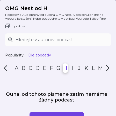
OMG Nest od H
Podcasty a Audioknihy od autora OMG Nest. K poslechu online na
webu a ke stažení. Nebo poslouchejte v aplikaci Youradio Talk offline.
1 podcast
Popularity
Dle abecedy
A
B
C
D
E
F
G
H
I
J
K
L
M
N
Ouha, od tohoto písmene zatím nemáme
žádný podcast