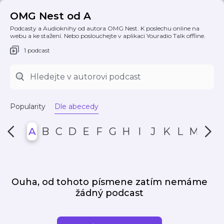
OMG Nest od A
Podcasty a Audioknihy od autora OMG Nest. K poslechu online na
webu a ke stažení. Nebo poslouchejte v aplikaci Youradio Talk offline.
1 podcast
Popularity
Dle abecedy
A
B
C
D
E
F
G
H
I
J
K
L
M
N
Ouha, od tohoto písmene zatím nemáme
žádný podcast