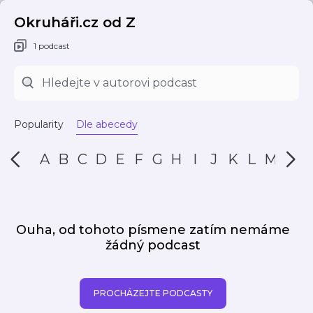
Okruháři.cz od Z
1 podcast
Popularity
Dle abecedy
A
B
C
D
E
F
G
H
I
J
K
L
M
N
Ouha, od tohoto písmene zatím nemáme
žádný podcast
PROCHÁZEJTE PODCASTY