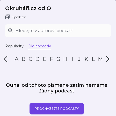
Okruháři.cz od O
1 podcast
Popularity
Dle abecedy
A
B
C
D
E
F
G
H
I
J
K
L
M
N
Ouha, od tohoto písmene zatím nemáme
žádný podcast
PROCHÁZEJTE PODCASTY