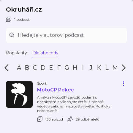
Okruháři.cz
1 podcast
Popularity
Dle abecedy
A
B
C
D
E
F
G
H
I
J
K
L
M
N
Sport
MotoGP Pokec
Analýza MotoGP závodů podaná s
nadhledem a vše co jste chtěli a nechtěl
vědět o zakulisí mistrovství světa. Politicky
nekorektně!
133 epizod
29 odběratelů