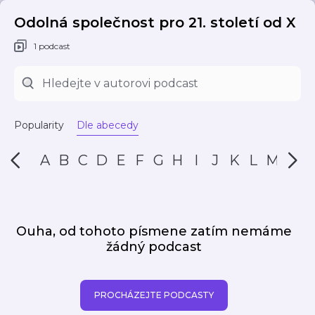
Odolná společnost pro 21. století od X
1 podcast
Popularity
Dle abecedy
A
B
C
D
E
F
G
H
I
J
K
L
M
N
Ouha, od tohoto písmene zatím nemáme
žádný podcast
PROCHÁZEJTE PODCASTY