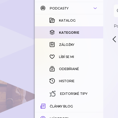
PODCASTY
KATALOG
KOUPENÉ
KATALOG
Po
KATEGORIE
KATEGORIE
ZÁLOŽKY
ZÁLOŽKY
HISTORIE
LÍBÍ SE MI
ODEBÍRANÉ
HISTORIE
EDITORSKÉ TIPY
ČLÁNKY BLOG