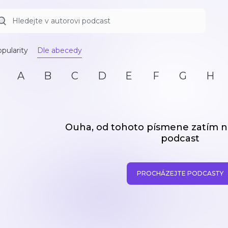
pularity
Dle abecedy
A
B
C
D
E
F
G
H
Ouha, od tohoto písmene zatím
podcast
PROCHÁZEJTE PODCASTY