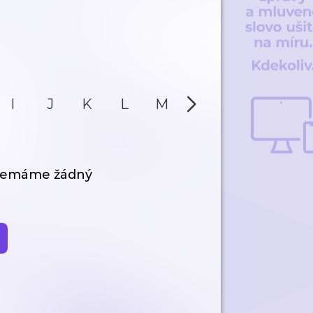
I
J
K
L
M
N
O
P
 nemáme žádný