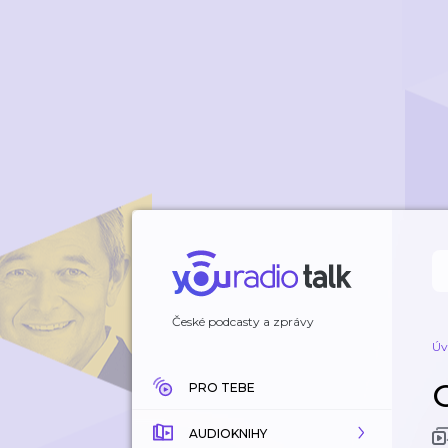
České podcasty a zprávy
Úv
O
PRO TEBE
AUDIOKNIHY