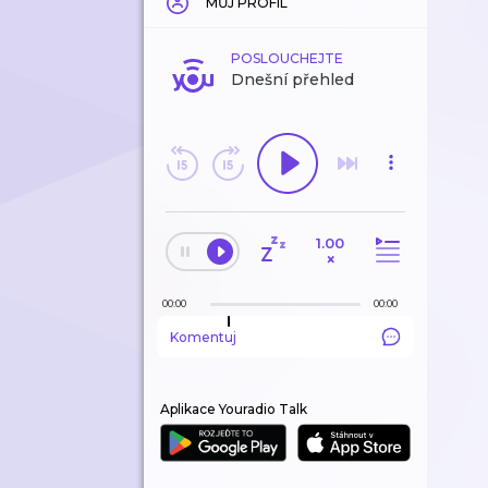
MŮJ PROFIL
POSLOUCHEJTE
Dnešní přehled
1.00
×
00:00
00:00
Komentuj
Aplikace Youradio Talk