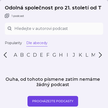
Odolná společnost pro 21. století od T
1 podcast
Popularity
Dle abecedy
A
B
C
D
E
F
G
H
I
J
K
L
M
N
Ouha, od tohoto písmene zatím nemáme
žádný podcast
PROCHÁZEJTE PODCASTY