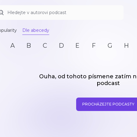
pularity
Dle abecedy
A
B
C
D
E
F
G
H
Ouha, od tohoto písmene zatím
podcast
PROCHÁZEJTE PODCASTY