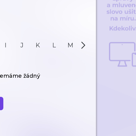
I
J
K
L
M
N
O
P
 nemáme žádný