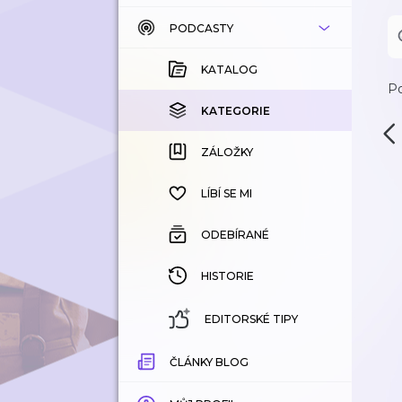
PODCASTY
KATALOG
KOUPENÉ
KATALOG
Po
KATEGORIE
KATEGORIE
ZÁLOŽKY
ZÁLOŽKY
HISTORIE
LÍBÍ SE MI
ODEBÍRANÉ
HISTORIE
EDITORSKÉ TIPY
ČLÁNKY BLOG