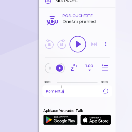
MŮJ PROFIL
POSLOUCHEJTE
Dnešní přehled
1.00
×
00:00
00:00
Komentuj
Aplikace Youradio Talk