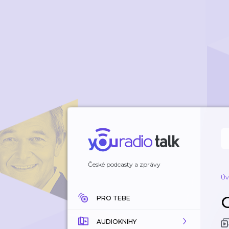
České podcasty a zprávy
Úv
O
PRO TEBE
AUDIOKNIHY