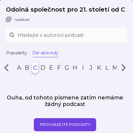
Odolná společnost pro 21. století od C
1 podcast
Popularity
Dle abecedy
A
B
C
D
E
F
G
H
I
J
K
L
M
N
Ouha, od tohoto písmene zatím nemáme
žádný podcast
PROCHÁZEJTE PODCASTY