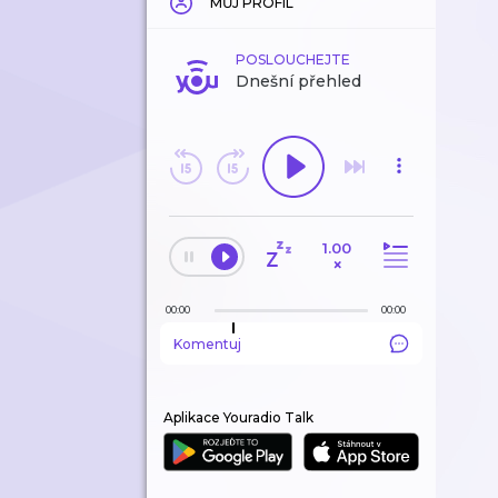
MŮJ PROFIL
POSLOUCHEJTE
Dnešní přehled
1.00
×
00:00
00:00
Komentuj
Aplikace Youradio Talk