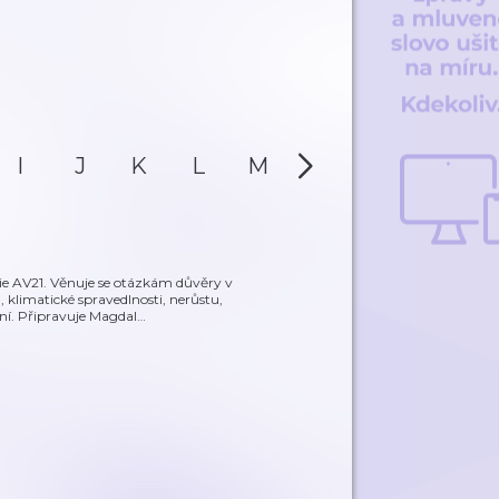
I
J
K
L
M
N
O
P
gie AV21. Věnuje se otázkám důvěry v
, klimatické spravedlnosti, nerůstu,
ní. Připravuje Magdal
…