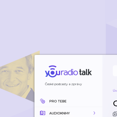
České podcasty a zprávy
Úv
O
PRO TEBE
AUDIOKNIHY