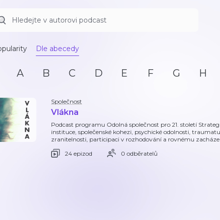
pularity
Dle abecedy
A
B
C
D
E
F
G
H
Společnost
Vlákna
Podcast programu Odolná společnost pro 21. století Strate
instituce, společenské kohezi, psychické odolnosti, traumatu
zranitelnosti, participaci v rozhodování a rovnému zacháze
24 epizod
0 odběratelů