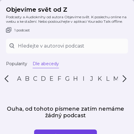
Objevíme svět od Z
Podcasty a Audioknihy od autora Objevíme svět. K poslechu online na
webu a ke stažení. Nebo poslouchejte v aplikaci Youradio Talk offline.
1 podcast
Popularity
Dle abecedy
A
B
C
D
E
F
G
H
I
J
K
L
M
N
Ouha, od tohoto písmene zatím nemáme
žádný podcast