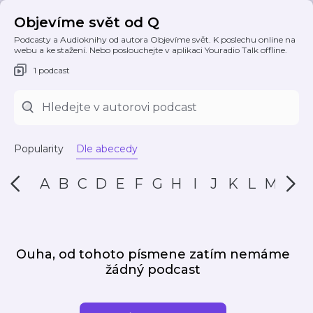
Objevíme svět od Q
Podcasty a Audioknihy od autora Objevíme svět. K poslechu online na
webu a ke stažení. Nebo poslouchejte v aplikaci Youradio Talk offline.
1 podcast
Popularity
Dle abecedy
A
B
C
D
E
F
G
H
I
J
K
L
M
N
Ouha, od tohoto písmene zatím nemáme
žádný podcast