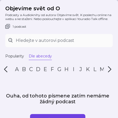
Objevíme svět od O
Podcasty a Audioknihy od autora Objevíme svět. K poslechu online na
webu a ke stažení. Nebo poslouchejte v aplikaci Youradio Talk offline.
1 podcast
Popularity
Dle abecedy
A
B
C
D
E
F
G
H
I
J
K
L
M
N
Ouha, od tohoto písmene zatím nemáme
žádný podcast