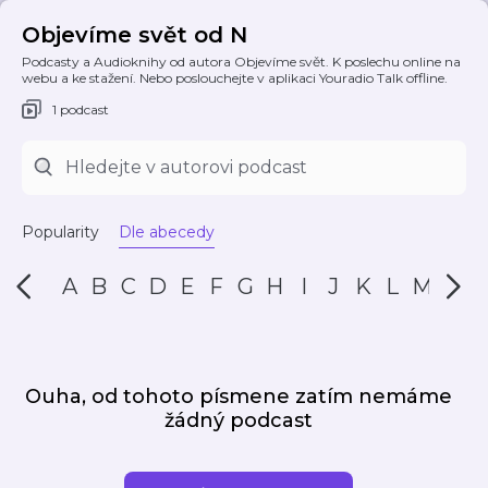
Objevíme svět od N
Podcasty a Audioknihy od autora Objevíme svět. K poslechu online na
webu a ke stažení. Nebo poslouchejte v aplikaci Youradio Talk offline.
1 podcast
Popularity
Dle abecedy
A
B
C
D
E
F
G
H
I
J
K
L
M
N
Ouha, od tohoto písmene zatím nemáme
žádný podcast