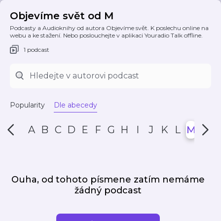
Objevíme svět od M
Podcasty a Audioknihy od autora Objevíme svět. K poslechu online na
webu a ke stažení. Nebo poslouchejte v aplikaci Youradio Talk offline.
1 podcast
Popularity
Dle abecedy
A
B
C
D
E
F
G
H
I
J
K
L
M
N
Ouha, od tohoto písmene zatím nemáme
žádný podcast