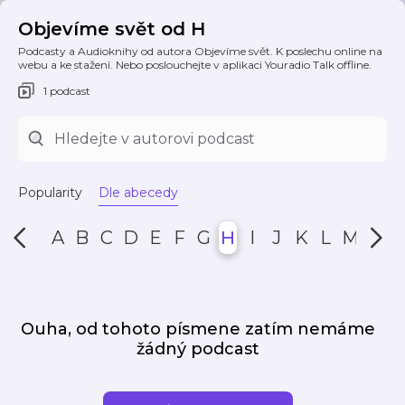
Objevíme svět od H
Podcasty a Audioknihy od autora Objevíme svět. K poslechu online na
webu a ke stažení. Nebo poslouchejte v aplikaci Youradio Talk offline.
1 podcast
Popularity
Dle abecedy
A
B
C
D
E
F
G
H
I
J
K
L
M
N
Ouha, od tohoto písmene zatím nemáme
žádný podcast