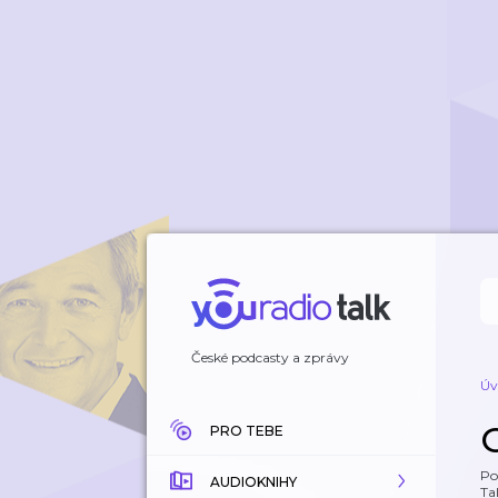
České podcasty a zprávy
Úv
PRO TEBE
Po
AUDIOKNIHY
Tal