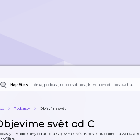
Najděte si:
od
Podcasty
Objevíme svět
Objevíme svět od C
dcasty a Audioknihy od autora Objevíme svět. K poslechu online na webu a ke 
k offline.