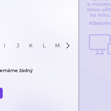
I
J
K
L
M
N
O
P
 nemáme žádný