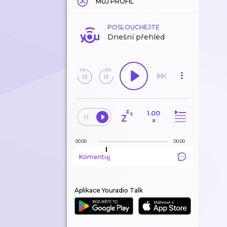
MŮJ PROFIL
POSLOUCHEJTE
Dnešní přehled
1.00
×
00:00
00:00
Komentuj
Aplikace Youradio Talk