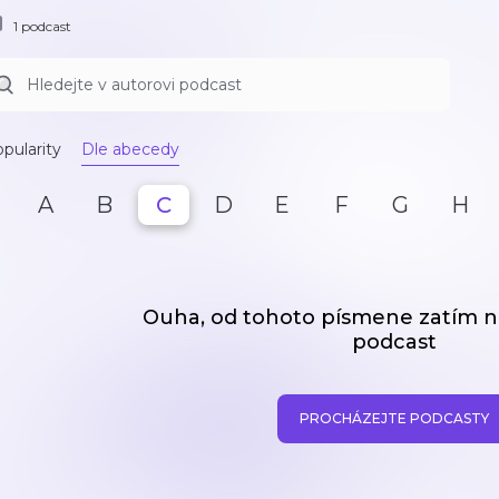
1 podcast
pularity
Dle abecedy
A
B
C
D
E
F
G
H
Ouha, od tohoto písmene zatím
podcast
PROCHÁZEJTE PODCASTY