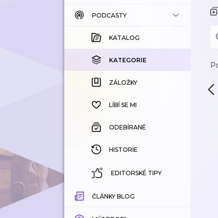
PODCASTY
KATALOG
KOUPENÉ
KATALOG
KATEGORIE
KATEGORIE
Po
ZÁLOŽKY
ZÁLOŽKY
HISTORIE
LÍBÍ SE MI
ODEBÍRANÉ
HISTORIE
EDITORSKÉ TIPY
ČLÁNKY BLOG