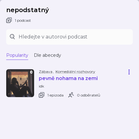
nepodstatný
1 podcast
Popularity
Dle abecedy
Zábava
,
Komediální rozhovory
pevně nohama na zemi
idk
1 epizoda
0 odběratelů