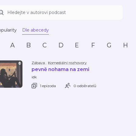
pularity
Dle abecedy
A
B
C
D
E
F
G
H
Zábava
,
Komediální rozhovory
pevně nohama na zemi
idk
1 epizoda
0 odběratelů