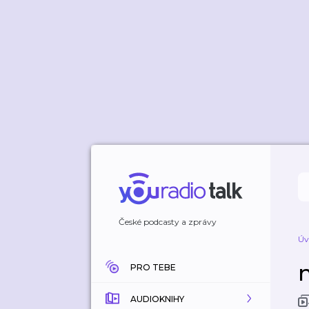
České podcasty a zprávy
Úv
PRO TEBE
AUDIOKNIHY