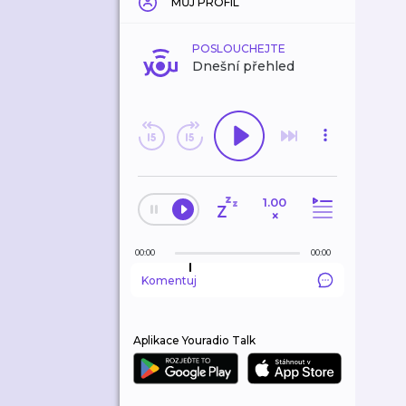
MŮJ PROFIL
POSLOUCHEJTE
Dnešní přehled
1.00
×
00:00
00:00
Komentuj
Aplikace Youradio Talk