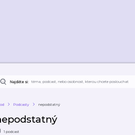
Najděte si:
od
Podcasty
nepodstatný
nepodstatný
1 podcast