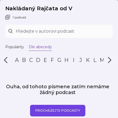
Nakládaný Rajčata od V
1 podcast
Popularity
Dle abecedy
A
B
C
D
E
F
G
H
I
J
K
L
M
N
Ouha, od tohoto písmene zatím nemáme
žádný podcast
PROCHÁZEJTE PODCASTY