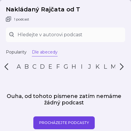
Nakládaný Rajčata od T
1 podcast
Popularity
Dle abecedy
A
B
C
D
E
F
G
H
I
J
K
L
M
N
Ouha, od tohoto písmene zatím nemáme
žádný podcast
PROCHÁZEJTE PODCASTY