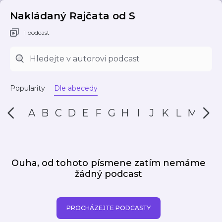
Nakládaný Rajčata od S
1 podcast
Popularity
Dle abecedy
A
B
C
D
E
F
G
H
I
J
K
L
M
N
Ouha, od tohoto písmene zatím nemáme
žádný podcast
PROCHÁZEJTE PODCASTY