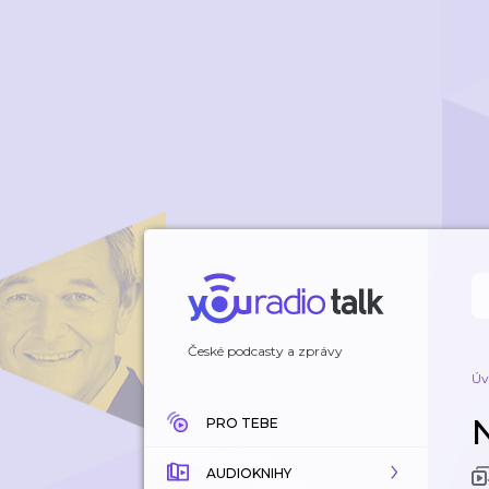
České podcasty a zprávy
Úv
PRO TEBE
AUDIOKNIHY