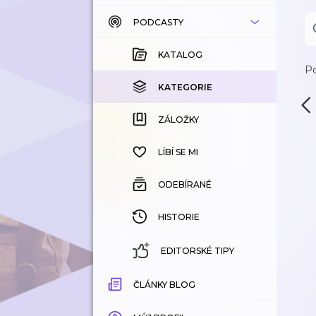
PODCASTY
KATALOG
KOUPENÉ
KATALOG
Po
KATEGORIE
KATEGORIE
ZÁLOŽKY
ZÁLOŽKY
HISTORIE
LÍBÍ SE MI
ODEBÍRANÉ
HISTORIE
EDITORSKÉ TIPY
ČLÁNKY BLOG