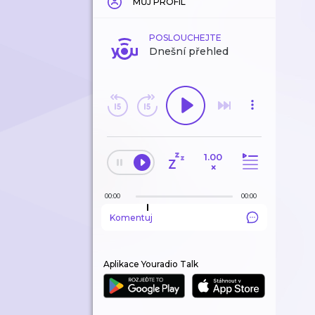
MŮJ PROFIL
POSLOUCHEJTE
Dnešní přehled
1.00
×
00:00
00:00
Komentuj
Aplikace Youradio Talk