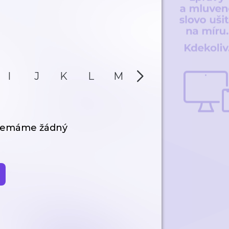
I
J
K
L
M
N
O
P
 nemáme žádný