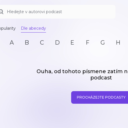
pularity
Dle abecedy
A
B
C
D
E
F
G
H
Ouha, od tohoto písmene zatím
podcast
PROCHÁZEJTE PODCASTY