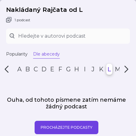
Nakládaný Rajčata od L
1 podcast
Popularity
Dle abecedy
A
B
C
D
E
F
G
H
I
J
K
L
M
N
Ouha, od tohoto písmene zatím nemáme
žádný podcast
PROCHÁZEJTE PODCASTY