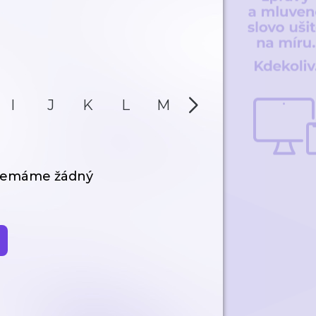
I
J
K
L
M
N
O
P
 nemáme žádný