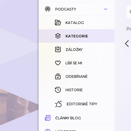
PODCASTY
KATALOG
KOUPENÉ
KATALOG
Po
KATEGORIE
KATEGORIE
ZÁLOŽKY
ZÁLOŽKY
HISTORIE
LÍBÍ SE MI
ODEBÍRANÉ
HISTORIE
EDITORSKÉ TIPY
ČLÁNKY BLOG