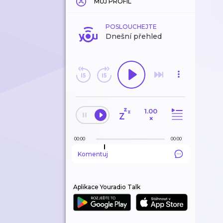
MŮJ PROFIL
POSLOUCHEJTE
Dnešní přehled
1.00
×
00:00
00:00
Komentuj
Aplikace Youradio Talk