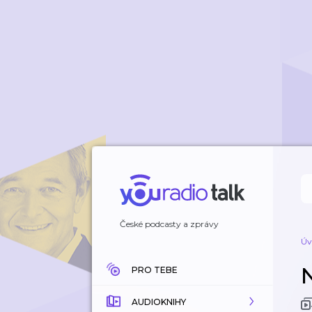
České podcasty a zprávy
Úv
PRO TEBE
AUDIOKNIHY