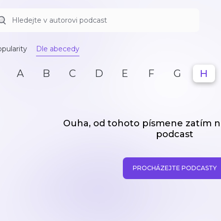
pularity
Dle abecedy
A
B
C
D
E
F
G
H
Ouha, od tohoto písmene zatím
podcast
PROCHÁZEJTE PODCASTY