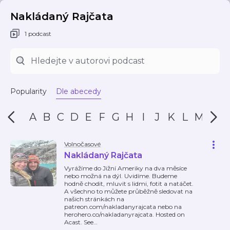
Nakládaný Rajčata
1 podcast
Popularity
Dle abecedy
A
B
C
D
E
F
G
H
I
J
K
L
M
N
Volnočasové
Nakládaný Rajčata
Vyrážíme do Jižní Ameriky na dva měsíce
nebo možná na dýl. Uvidíme. Budeme
hodně chodit, mluvit s lidmi, fotit a natáčet.
A všechno to můžete průběžně sledovat na
našich stránkách na
patreon.com/nakladanyrajcata nebo na
herohero.co/nakladanyrajcata. Hosted on
Acast. See
…