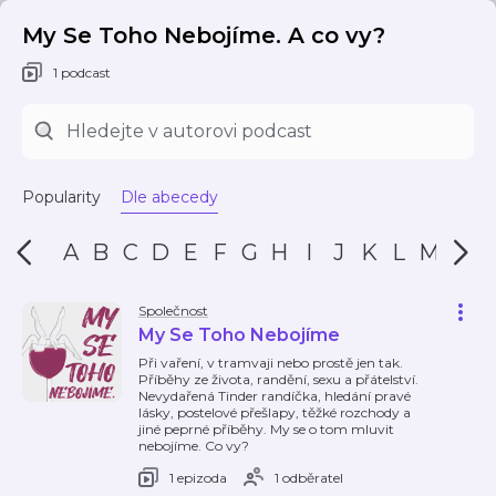
My Se Toho Nebojíme. A co vy?
1 podcast
Popularity
Dle abecedy
A
B
C
D
E
F
G
H
I
J
K
L
M
N
Společnost
My Se Toho Nebojíme
Při vaření, v tramvaji nebo prostě jen tak.
Příběhy ze života, randění, sexu a přátelství.
Nevydařená Tinder randíčka, hledání pravé
lásky, postelové přešlapy, těžké rozchody a
jiné peprné příběhy. My se o tom mluvit
nebojíme. Co vy?
1 epizoda
1 odběratel