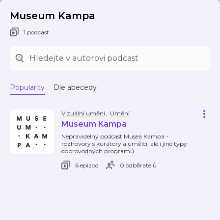
Museum Kampa
1 podcast
Popularity
Dle abecedy
Vizuální umění
,
Umění
Museum Kampa
Nepravidelný podcast Musea Kampa -
rozhovory s kurátory a umělci, ale i jiné typy
doprovodných programů.
6 epizod
0 odběratelů