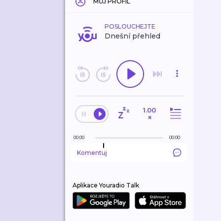
MŮJ PROFIL
POSLOUCHEJTE
Dnešní přehled
1.00
×
00:00
00:00
Komentuj
Aplikace Youradio Talk