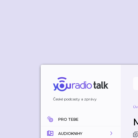
České podcasty a zprávy
Úv
PRO TEBE
AUDIOKNIHY