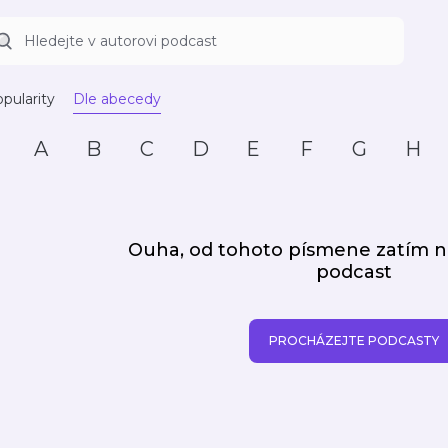
pularity
Dle abecedy
A
B
C
D
E
F
G
H
Ouha, od tohoto písmene zatím
podcast
PROCHÁZEJTE PODCASTY