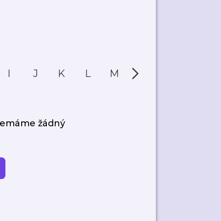
I
J
K
L
M
N
O
P
 nemáme žádný