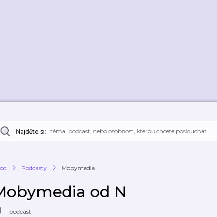
Najděte si:
od
Podcasty
Mobymedia
Mobymedia od N
1 podcast