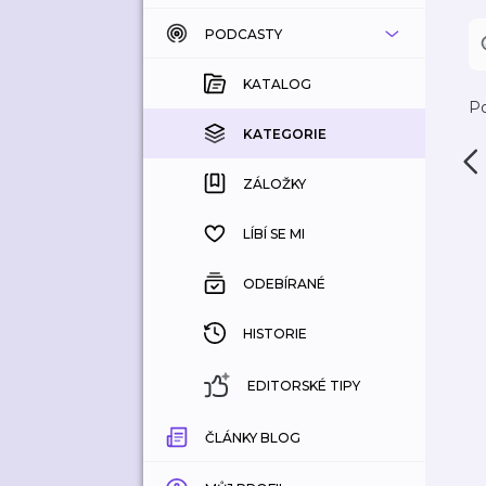
PODCASTY
KATALOG
KOUPENÉ
KATALOG
Po
KATEGORIE
KATEGORIE
ZÁLOŽKY
ZÁLOŽKY
HISTORIE
LÍBÍ SE MI
ODEBÍRANÉ
HISTORIE
EDITORSKÉ TIPY
ČLÁNKY BLOG