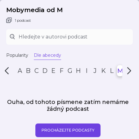
Mobymedia od M
1 podcast
Popularity
Dle abecedy
A
B
C
D
E
F
G
H
I
J
K
L
M
N
Ouha, od tohoto písmene zatím nemáme
žádný podcast
PROCHÁZEJTE PODCASTY