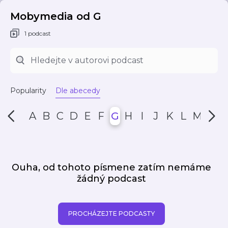
Mobymedia od G
1 podcast
Popularity
Dle abecedy
A
B
C
D
E
F
G
H
I
J
K
L
M
N
Ouha, od tohoto písmene zatím nemáme
žádný podcast
PROCHÁZEJTE PODCASTY