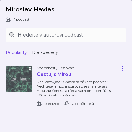
Miroslav Havlas
1 podcast
Popularity
Dle abecedy
Společnost
,
Cestování
Cestuj s Mírou
Rádi cestujete? Chcete se někam podívat?
Nechte se mnou inspirovat, seznamte se s
mou zkušeností a třeba vám ona pomůže si
užít váš výlet o něco více.
3 epizod
0 odběratelů