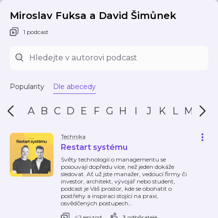
Miroslav Fuksa a David Šimůnek
1 podcast
Popularity
Dle abecedy
A
B
C
D
E
F
G
H
I
J
K
L
M
N
Technika
Restart systému
Světy technologií o managementu se
posouvají dopředu více, než jeden dokáže
sledovat. Ať už jste manažer, vedoucí firmy či
investor, architekt, vývojář nebo student,
podcast je Váš prostor, kde se obohatit o
postřehy a inspiraci stojící na praxi,
osvědčených postupech
…
42 epizod
3 odběratelé