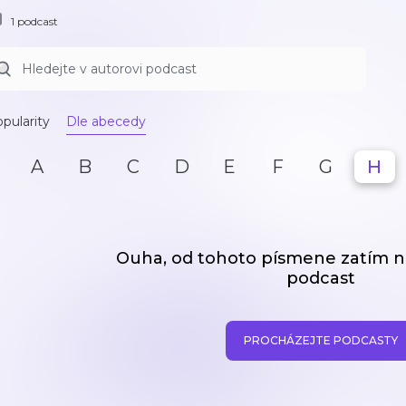
1 podcast
pularity
Dle abecedy
A
B
C
D
E
F
G
H
Ouha, od tohoto písmene zatím
podcast
PROCHÁZEJTE PODCASTY