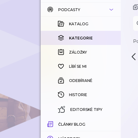
PODCASTY
KATALOG
KOUPENÉ
KATALOG
KATEGORIE
KATEGORIE
Po
ZÁLOŽKY
ZÁLOŽKY
HISTORIE
LÍBÍ SE MI
ODEBÍRANÉ
HISTORIE
EDITORSKÉ TIPY
ČLÁNKY BLOG