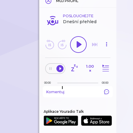
MŮJ PROFIL
POSLOUCHEJTE
Dnešní přehled
1.00
×
00:00
00:00
Komentuj
Aplikace Youradio Talk