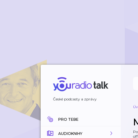
České podcasty a zprávy
Úv
PRO TEBE
Po
AUDIOKNIHY
off