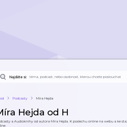
Najděte si:
od
Podcasty
Míra Hejda
Míra Hejda od H
dcasty a Audioknihy od autora Míra Hejda. K poslechu online na webu a ke staž
line.