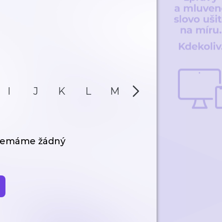
I
J
K
L
M
N
O
P
 nemáme žádný