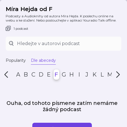
Míra Hejda od F
Podcasty a Audioknihy od autora Míra Hejda. K poslechu online na
webu a ke stažení. Nebo poslouchejte v aplikaci Youradio Talk offline.
1 podcast
Popularity
Dle abecedy
A
B
C
D
E
F
G
H
I
J
K
L
M
N
Ouha, od tohoto písmene zatím nemáme
žádný podcast