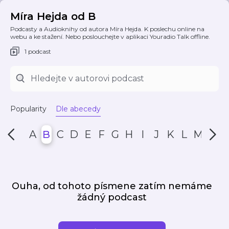
Míra Hejda od B
Podcasty a Audioknihy od autora Míra Hejda. K poslechu online na
webu a ke stažení. Nebo poslouchejte v aplikaci Youradio Talk offline.
1 podcast
Popularity
Dle abecedy
A
B
C
D
E
F
G
H
I
J
K
L
M
N
Ouha, od tohoto písmene zatím nemáme
žádný podcast