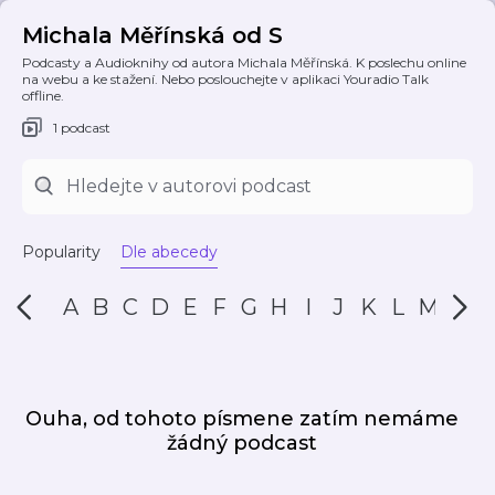
Michala Měřínská od S
Podcasty a Audioknihy od autora Michala Měřínská. K poslechu online
na webu a ke stažení. Nebo poslouchejte v aplikaci Youradio Talk
offline.
1 podcast
Popularity
Dle abecedy
A
B
C
D
E
F
G
H
I
J
K
L
M
N
Ouha, od tohoto písmene zatím nemáme
žádný podcast